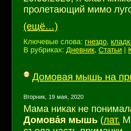
пролетающий мимо луго
(ещё…)
Ключевые слова:
гнездо
,
кладк
В рубриках:
Дневник
,
Статьи
|
Домовая мышь на пр
Вторник, 19 мая, 2020
Мама никак не понимала
Домова́я мышь
(
лат.
Mu
съела часть приманки.