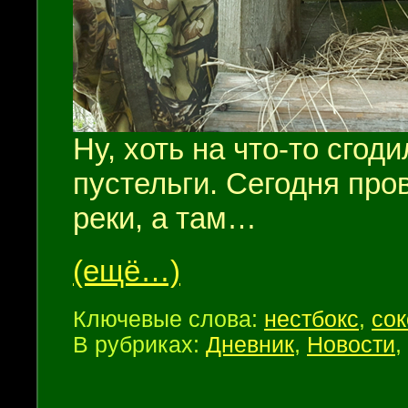
Ну, хоть на что-то сго
пустельги. Сегодня про
реки, а там…
(ещё…)
Ключевые слова:
нестбокс
,
сок
В рубриках:
Дневник
,
Новости
,