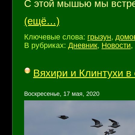
С этой мышью мы встре
(ещё…)
Ключевые слова:
грызун
,
домо
В рубриках:
Дневник
,
Новости
,
Вяхири и Клинтухи в
Воскресенье, 17 мая, 2020