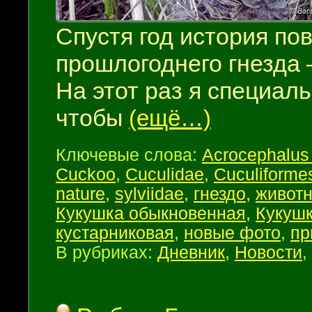
Спустя год история по
прошлогоднего гнезда 
На этот раз я специаль
чтобы
(ещё…)
Ключевые слова:
Acrocephalus 
Cuckoo
,
Cuculidae
,
Cuculiforme
nature
,
sylviidae
,
гнездо
,
живот
Кукушка обыкновенная
,
Кукуш
кустарниковая
,
новые фото
,
пр
В рубриках:
Дневник
,
Новости
,