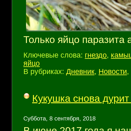
Только яйцо паразита 
Ключевые слова:
гнездо
,
камы
яйцо
В рубриках:
Дневник
,
Новости
,
Кукушка снова дури
Суббота, 8 сентября, 2018
В июне 2017 года я на