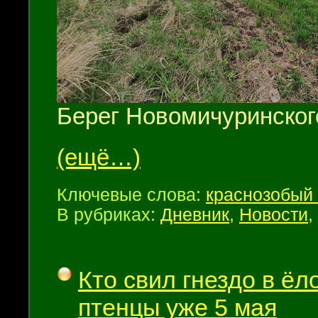
Берег Новомичуринског
(ещё…)
Ключевые слова:
краснозобый 
В рубриках:
Дневник
,
Новости
,
Кто свил гнездо в ёл
птенцы уже 5 мая