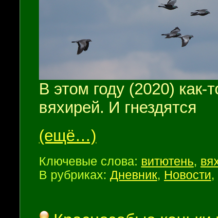
В этом году (2020) как-
вяхирей. И гнездятся
(ещё…)
Ключевые слова:
витютень
,
вя
В рубриках:
Дневник
,
Новости
,