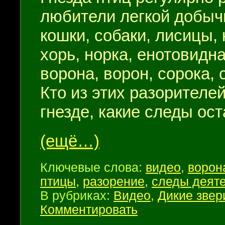
любители легкой добыч
кошки, собаки, лисицы, 
хорь, норка, енотовидна
ворона, ворон, сорока, 
Кто из этих разорителе
гнезде, какие следы ос
(ещё…)
Ключевые слова:
видео
,
ворон
птицы
,
разорение
,
следы деят
В рубриках:
Видео
,
Дикие звер
Комментировать