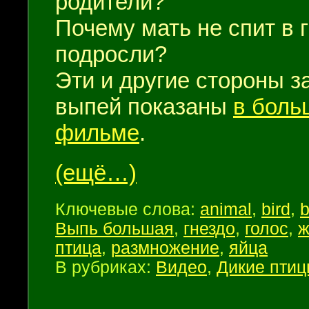
родители?
Почему мать не спит в г
подросли?
Эти и другие стороны з
выпей показаны
в боль
фильме
.
(ещё…)
Ключевые слова:
animal
,
bird
,
b
Выпь большая
,
гнездо
,
голос
,
ж
птица
,
размножение
,
яйца
В рубриках:
Видео
,
Дикие пти