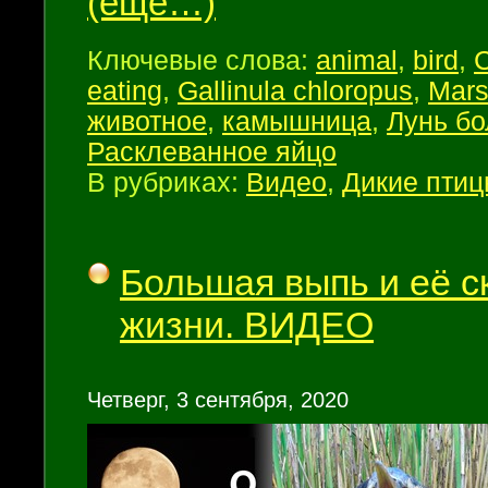
(ещё…)
Ключевые слова:
animal
,
bird
,
C
eating
,
Gallinula chloropus
,
Mars
животное
,
камышница
,
Лунь б
Расклеванное яйцо
В рубриках:
Видео
,
Дикие пти
Большая выпь и её с
жизни. ВИДЕО
Четверг, 3 сентября, 2020