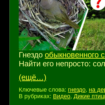
Гнездо
обыкновенного 
Найти его непросто: со
(ещё…)
Ключевые слова:
гнездо
,
на де
В рубриках:
Видео
,
Дикие пти