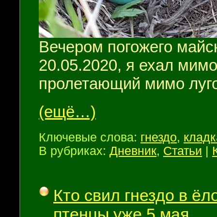
Вечером погожего майск
20.05.2020, я ехал мимо
пролетающий мимо луго
(ещё…)
Ключевые слова:
гнездо
,
кладк
В рубриках:
Дневник
,
Статьи
|
Кто свил гнездо в ёл
птенцы уже 5 мая