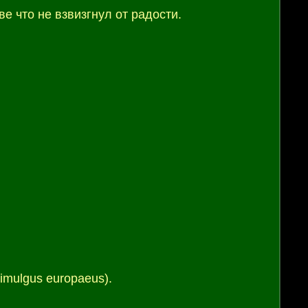
е что не взвизгнул от радости.
imulgus europaeus).