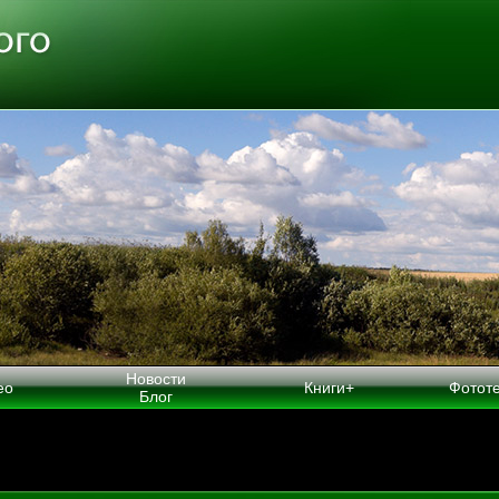
Новости
ео
Книги+
Фотот
Блог