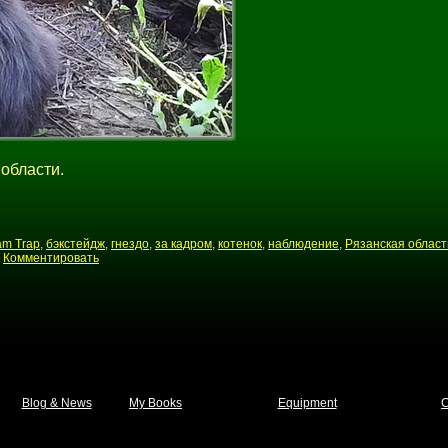
 области.
Cam Trap
,
бэкстейдж
,
гнездо
,
за кадром
,
котенок
,
наблюдение
,
Рязанская област
|
Комментировать
Blog & News
My Books
Equipment
C