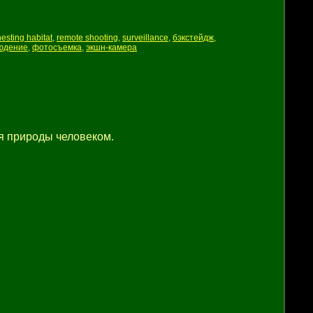
nesting habitat
,
remote shooting
,
surveillance
,
бэкстейдж
,
юдение
,
фотосъемка
,
экшн-камера
я природы человеком.