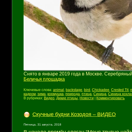
Снято в январе 2019 года в Москве. Серебряный
Беличья площадка
Ключевые слова:
animal
,
backstage
,
bird
,
Chickadee
,
Crested Tit
,
n
кадром
,
зима
,
кормушка
,
природа
,
птица
,
Синица
,
Синица хохла
В рубриках:
Видео
,
Дикие птицы
,
Новости
|
Комментировать
Скучные будни Козодоя – ВИДЕО
Пятница, 31 августа, 2018