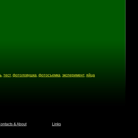
ь
,
тест
,
фотоловушка
,
фотосъемка
,
эксперимент
,
яйца
ontacts & About
Links