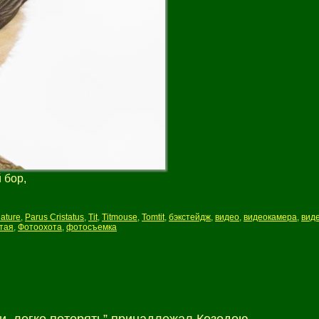
 бор,
ature
,
Parus Cristatus
,
Tit
,
Titmouse
,
Tomtit
,
бэкстейдж
,
видео
,
видеокамера
,
вид
тая
,
Фотоохота
,
фотосъемка