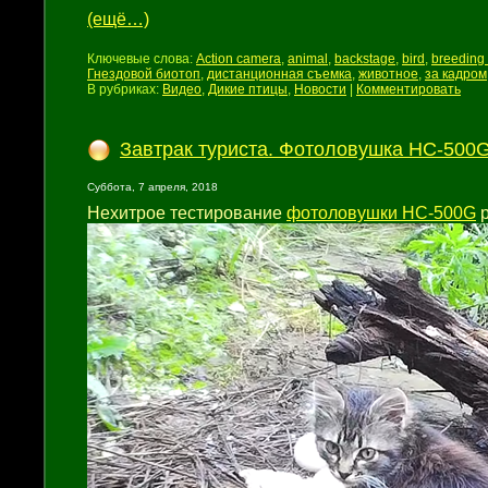
(ещё…)
Ключевые слова:
Action camera
,
animal
,
backstage
,
bird
,
breeding 
Гнездовой биотоп
,
дистанционная съемка
,
животное
,
за кадром
В рубриках:
Видео
,
Дикие птицы
,
Новости
|
Комментировать
Завтрак туриста. Фотоловушка HC-500
Суббота, 7 апреля, 2018
Нехитрое тестирование
фотоловушки HC-500G
р