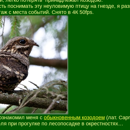
и, легко потерять” принадлежал Козодою.
ь поснимать эту неуловимую птицу на гнезде, я разв
 с места событий. Снято в 4К 50fps.
познакомил меня с
обыкновенным козодоем
(лат. Capr
ля при прогулке по лесопосадке в окрестностях…