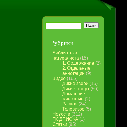
Рубрики
Библиотека
натуралиста
(15)
1. Содержание
(2)
2. Отдельные
аннотации
(9)
Видео
(165)
Дикие звери
(15)
Дикие птицы
(96)
Домашние
животные
(2)
Разное
(84)
Телевизор
(5)
Новости
(312)
ПОДПИСКА
(1)
Статьи
(95)