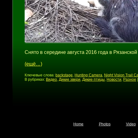
Снято в середине августа 2016 года в Рязанской
(ещё…)
Ключевые слова:
backstage
,
Hunting Camera
,
Night Vision Trail 
В рубриках:
Видео
,
Дикие звери
,
Дикие птицы
,
Новости
,
Разное
Home
Photos
Video