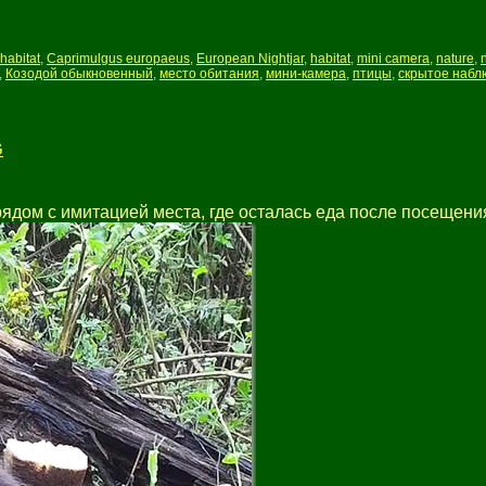
habitat
,
Caprimulgus europaeus
,
European Nightjar
,
habitat
,
mini camera
,
nature
,
,
Козодой обыкновенный
,
место обитания
,
мини-камера
,
птицы
,
скрытое набл
G
ядом с имитацией места, где осталась еда после посещени