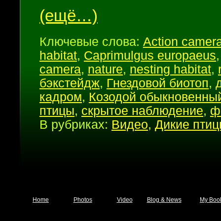
(ещё…)
Ключевые слова:
Action camer
habitat
,
Caprimulgus europaeus
camera
,
nature
,
nesting habitat
,
бэкстейдж
,
Гнездовой биотоп
,
кадром
,
Козодой обыкновенны
птицы
,
скрытое наблюдение
,
ф
В рубриках:
Видео
,
Дикие пти
Home
Photos
Video
Blog & News
My Boo