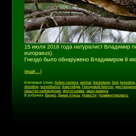
15 июля 2018 года натуралист Владимир 
europaeus).
Гнездо было обнаружено Владимиром 8 ию
(ещё…)
Ключевые слова:
Action camera
,
animal
,
backstage
,
bird
,
breeding 
shooting
,
surveillance
,
бэкстейдж
,
Гнездовой биотоп
,
дистанцион
скрытое наблюдение
,
фотосъемка
,
экшн-камера
В рубриках:
Видео
,
Дикие птицы
,
Новости
|
Комментировать