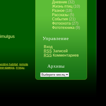
Дневник
(32)
Жизнь птиц
(10)
Разное
(18)
Рассказы
(5)
События
(21)
Фотоохота
(27)
Фототехника
(9)
rimulgus
Управление
Вход
RSS
Записей
RSS
Комментариев
nesting habitat
,
remote
Архивы
ини-камера
,
птицы
,