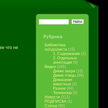
Рубрики
Библиотека
ве что не
натуралиста
(15)
1. Содержание
(2)
2. Отдельные
аннотации
(9)
Видео
(165)
Дикие звери
(15)
Дикие птицы
(96)
Домашние
животные
(2)
Разное
(84)
Телевизор
(5)
Новости
(312)
ПОДПИСКА
(1)
Статьи
(95)