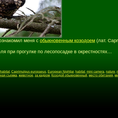
познакомил меня с
обыкновенным козодоем
(лат. Cap
ля при прогулке по лесопосадке в окрестностях…
habitat
,
Caprimulgus europaeus
,
European Nightjar
,
habitat
,
mini camera
,
nature
,
ная съемка
,
животное
,
за кадром
,
Козодой обыкновенный
,
место обитания
,
м