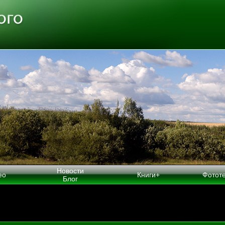
Новости
ео
Книги+
Фотот
Блог