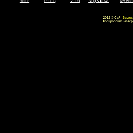
Home
Photos
Video
Blog & News
My Boo
2012 © Сайт
Васил
Копирование матер