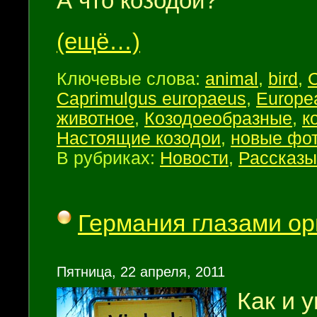
А что козодои?
(ещё…)
Ключевые слова:
animal
,
bird
,
C
Caprimulgus europaeus
,
Europea
животное
,
Козодоеобразные
,
к
Настоящие козодои
,
новые фо
В рубриках:
Новости
,
Рассказы
Германия глазами о
Пятница, 22 апреля, 2011
Как и 