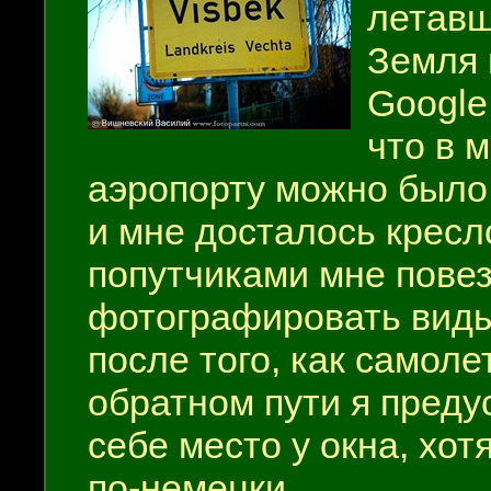
летавш
Земля 
Google
что в 
аэропорту можно было 
и мне досталось кресл
попутчиками мне повезл
фотографировать виды 
после того, как самоле
обратном пути я пред
себе место у окна, хот
по-немецки.