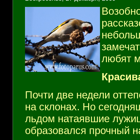
Возобн
рассказ
небольш
замечат
любят м
Красив
Почти две недели оттеп
на склонах. Но сегодня
льдом натаявшие лужиц
обра­зовался прочный н