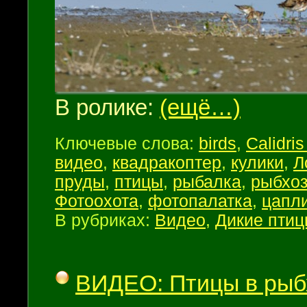
В ролике:
(ещё…)
Ключевые слова:
birds
,
Calidris
видео
,
квадракоптер
,
кулики
,
Л
пруды
,
птицы
,
рыбалка
,
рыбхо
Фотоохота
,
фотопалатка
,
цапл
В рубриках:
Видео
,
Дикие пти
ВИДЕО: Птицы в рыб