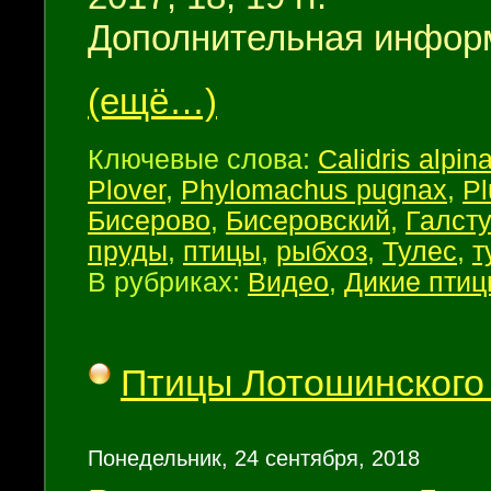
Дополнительная инфор
(ещё…)
Ключевые слова:
Calidris alpin
Plover
,
Phylomachus pugnax
,
Pl
Бисерово
,
Бисеровский
,
Галст
пруды
,
птицы
,
рыбхоз
,
Тулес
,
т
В рубриках:
Видео
,
Дикие пти
Птицы Лотошинского
Понедельник, 24 сентября, 2018