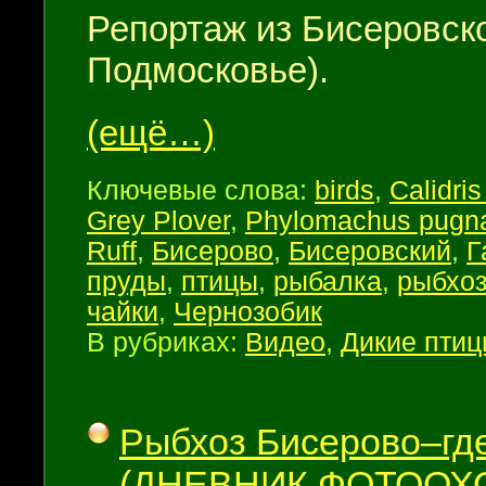
Репортаж из Бисеровско
Подмосковье).
(ещё…)
Ключевые слова:
birds
,
Calidris
Grey Plover
,
Phylomachus pugn
Ruff
,
Бисерово
,
Бисеровский
,
Г
пруды
,
птицы
,
рыбалка
,
рыбхо
чайки
,
Чернозобик
В рубриках:
Видео
,
Дикие пти
Рыбхоз Бисерово–где
(ДНЕВНИК ФОТООХ