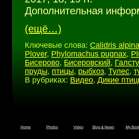
Дополнительная инфор
(ещё…)
Ключевые слова:
Calidris alpin
Plover
,
Phylomachus pugnax
,
Pl
Бисерово
,
Бисеровский
,
Галст
пруды
,
птицы
,
рыбхоз
,
Тулес
,
т
В рубриках:
Видео
,
Дикие пти
Home
Photos
Video
Blog & News
My Boo