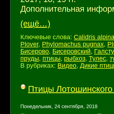
Дополнительная инфор
(ещё…)
Ключевые слова:
Calidris alpin
Plover
,
Phylomachus pugnax
,
Pl
Бисерово
,
Бисеровский
,
Галст
пруды
,
птицы
,
рыбхоз
,
Тулес
,
т
В рубриках:
Видео
,
Дикие пти
Птицы Лотошинского
Понедельник, 24 сентября, 2018