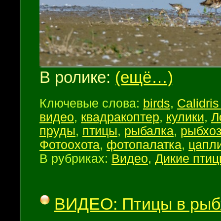
В ролике:
(ещё…)
Ключевые слова:
birds
,
Calidris
видео
,
квадракоптер
,
кулики
,
Л
пруды
,
птицы
,
рыбалка
,
рыбхо
Фотоохота
,
фотопалатка
,
цапл
В рубриках:
Видео
,
Дикие пти
ВИДЕО: Птицы в рыб