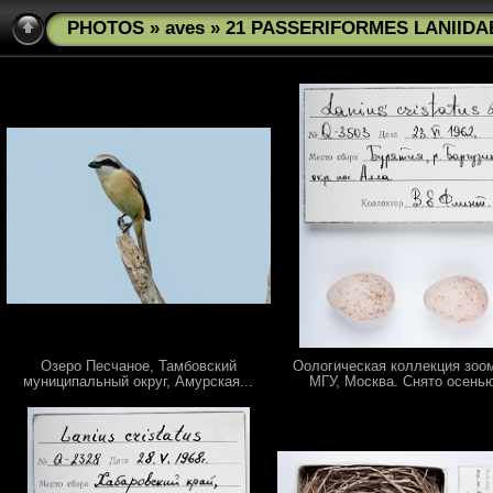
PHOTOS
»
aves
» 21 PASSERIFORMES LANIIDAE 
Озеро Песчаное, Тамбовский
Оологическая коллекция зоо
муниципальный округ, Амурская...
МГУ, Москва. Снято осенью