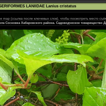
SERIFORMES LANIIDAE Lanius cristatus
 map (ссылка после ключевых слов), чтобы посмотреть место съё
села Сосновка Хабаровского района. Садоводческое товарищество Да