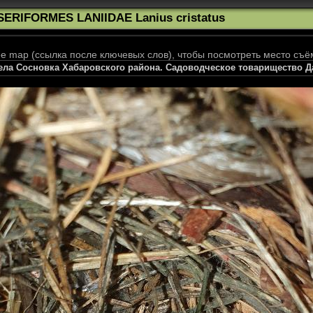
SERIFORMES LANIIDAE Lanius cristatus
 map (ссылка после ключевых слов), чтобы посмотреть место съё
села Сосновка Хабаровского района. Садоводческое товарищество Да