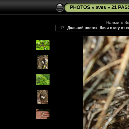
PHOTOS
»
aves
»
21 PAS
Нажмите See
17 |
Дальний восток. Дачи к югу от 