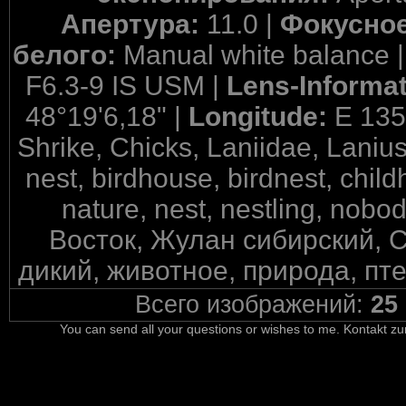
Апертура:
11.0 |
Фокусное
белого:
Manual white balance 
F6.3-9 IS USM |
Lens-Informa
48°19'6,18" |
Longitude:
E 135
Shrike, Chicks, Laniidae, Lanius 
nest, birdhouse, birdnest, childh
nature, nest, nestling, nobod
Восток, Жулан сибирский, С
дикий, животное, природа, пте
Всего изображений:
25
You can send all your questions or wishes to me. Kontakt zu