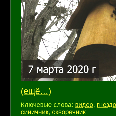
(ещё…)
Ключевые слова:
видео
,
гнезд
синичник
,
скворечник