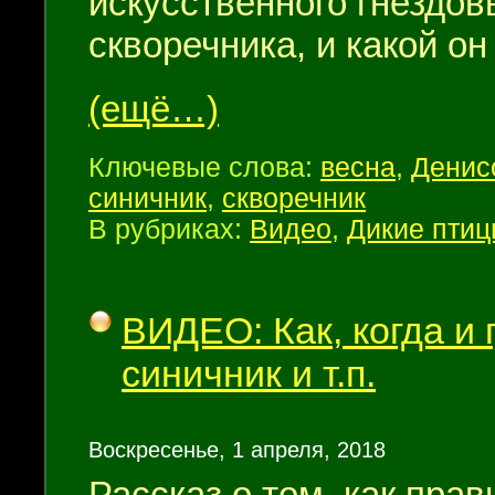
искусственного гнездов
скворечника, и какой он
(ещё…)
Ключевые слова:
весна
,
Денис
синичник
,
скворечник
В рубриках:
Видео
,
Дикие пти
ВИДЕО: Как, когда и 
синичник и т.п.
Воскресенье, 1 апреля, 2018
Рассказ о том, как пра