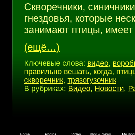
Скворечники, синичники
гнездовья, которые нес
занимают птицы, имеет
(ещё…)
Ключевые слова:
видео
,
вороб
правильно вешать
,
когда
,
птиц
скворечник
,
трязогузочник
В рубриках:
Видео
,
Новости
,
Р
Home
Photos
Video
Blog & News
My Boo