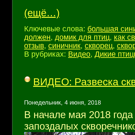
(ещё…)
Ключевые слова:
большая син
должен
,
домик для птиц
,
как с
отзыв
,
синичник
,
скворец
,
скво
В рубриках:
Видео
,
Дикие пти
ВИДЕО: Развеска скв
Понедельник, 4 июня, 2018
В начале мая 2018 года
запоздалых скворечнико