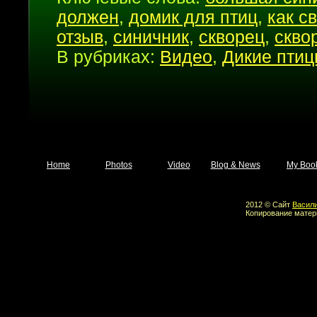
должен
,
домик для птиц
,
как с
отзыв
,
синичник
,
скворец
,
скво
В рубриках:
Видео
,
Дикие пти
Home
Photos
Video
Blog & News
My Boo
2012 © Сайт
Васил
Копирование матер