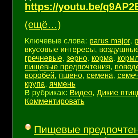
https://youtu.be/q9AP
(ещё…)
Ключевые слова:
parus major
,
вкусовые интересы
,
воздушные
гречневые
,
зерно
,
корма
,
корм
пищевые предпочтения
,
повед
воробей
,
пшено
,
семена
,
семеч
крупа
,
ячмень
В рубриках:
Видео
,
Дикие пти
Комментировать
Пищевые предпочтен