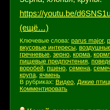
https://youtu.be/d6SNS
(ещё…)
Ключевые слова:
parus major
,
вкусовые интересы
,
воздушные
гречневые
,
зерно
,
корма
,
корм
пищевые предпочтения
,
повед
воробей
,
пшено
,
семена
,
семеч
крупа
,
ячмень
В рубриках:
Видео
,
Дикие пти
Комментировать