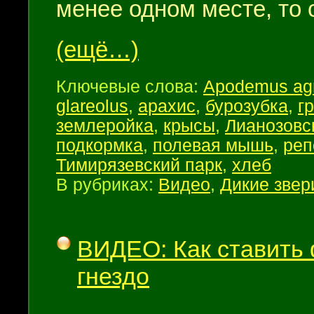
менее одном месте, то
(ещё…)
Ключевые слова:
Apodemus agr
glareolus
,
арахис
,
бурозубка
,
г
землеройка
,
крысы
,
Лианозовс
подкормка
,
полевая мышь
,
реп
Тимирязевский парк
,
хлеб
В рубриках:
Видео
,
Дикие звер
ВИДЕО: Как ставить 
гнездо