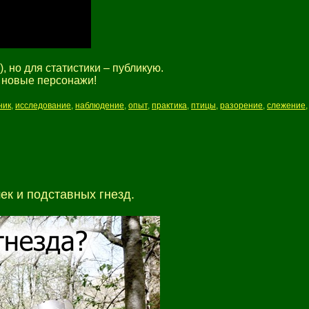
, но для статистики – публикую.
т новые персонажи!
ник
,
исследование
,
наблюдение
,
опыт
,
практика
,
птицы
,
разорение
,
слежение
к и подставных гнезд.