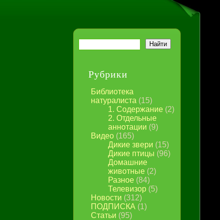
Рубрики
Библиотека
натуралиста
(15)
1. Содержание
(2)
2. Отдельные
аннотации
(9)
Видео
(165)
Дикие звери
(15)
Дикие птицы
(96)
Домашние
животные
(2)
Разное
(84)
Телевизор
(5)
Новости
(312)
ПОДПИСКА
(1)
Статьи
(95)