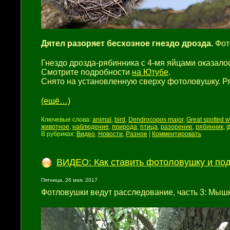
Дятел разоряет бесхозное гнездо дрозда.
Фот
Гнездо дрозда-рябинника с 4-мя яйцами оказалос
Смотрите подробности
на Ютубе
.
Снято на установленную сверху фотоловушку. Ря
(ещё…)
Ключевые слова:
animal
,
bird
,
Dendrocopos major
,
Great spotted 
животное
,
наблюдение
,
природа
,
птица
,
разорение
,
рябинник
,
В рубриках:
Видео
,
Новости
,
Разное
|
Комментировать
ВИДЕО: Как ставить фотоловушку и под
Пятница, 26 мая, 2017
Фотловушки ведут расследование, часть 3: Мыш