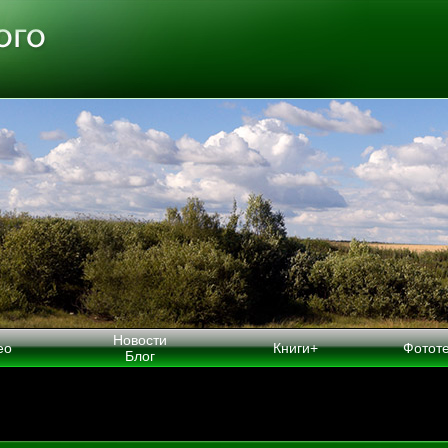
Новости
ео
Книги+
Фотот
Блог