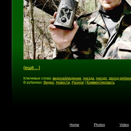
(ещё…)
Ключевые слова:
видонаблюдение
,
гнезда
,
гнездо
,
дрозд-рябин
В рубриках:
Видео
,
Новости
,
Разное
|
Комментировать
Home
Photos
Video