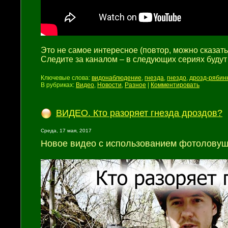
Это не самое интересное (повтор, можно сказать)
Следите за каналом – в следующих сериях буду
Ключевые слова:
видонаблюдение
,
гнезда
,
гнездо
,
дрозд-рябин
В рубриках:
Видео
,
Новости
,
Разное
|
Комментировать
ВИДЕО. Кто разоряет гнезда дроздов?
Среда, 17 мая, 2017
Новое видео с использованием фотоловуше