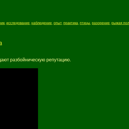
ник
,
исследование
,
наблюдение
,
опыт
,
практика
,
птицы
,
разорение
,
рыжая пол
а
ают разбойническую репутацию.