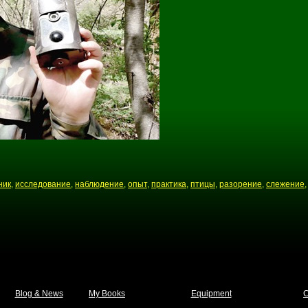
ник
,
исследование
,
наблюдение
,
опыт
,
практика
,
птицы
,
разорение
,
слежение
Blog & News
My Books
Equipment
C