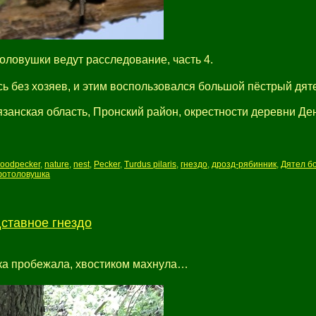
оловушки ведут расследование, часть 4.
ь без хозяев, и этим воспользовался большой пёстрый дяте
занская область, Пронский район, окрестности деревни Де
woodpecker
,
nature
,
nest
,
Pecker
,
Turdus pilaris
,
гнездо
,
дрозд-рябинник
,
Дятел б
фотоловушка
ставное гнездо
ка пробежала, хвостиком махнула…