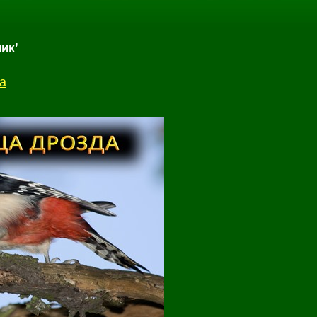
ик’
а