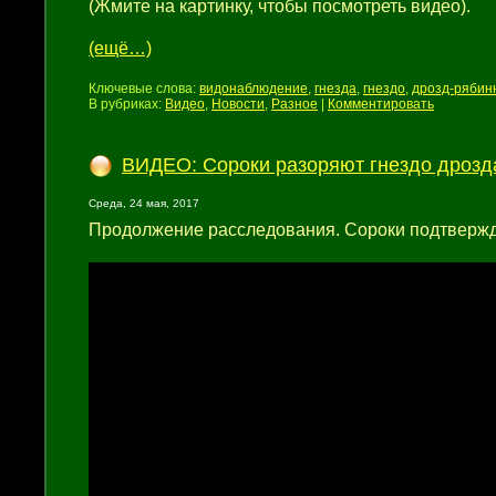
(Жмите на картинку, чтобы посмотреть видео).
(ещё…)
Ключевые слова:
видонаблюдение
,
гнезда
,
гнездо
,
дрозд-рябин
В рубриках:
Видео
,
Новости
,
Разное
|
Комментировать
ВИДЕО: Сороки разоряют гнездо дрозд
Среда, 24 мая, 2017
Продолжение расследования. Сороки подтвержд