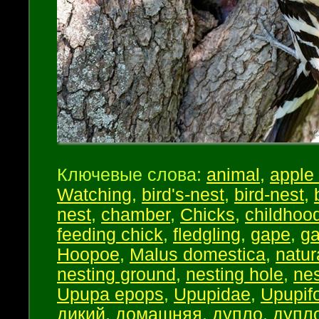
Ключевые слова:
animal
,
apple 
Watching
,
bird's-nest
,
bird-nest
,
nest
,
chamber
,
Chicks
,
childhoo
feeding chick
,
fledgling
,
gape
,
ga
Hoopoe
,
Malus domestica
,
natur
nesting ground
,
nesting hole
,
nes
Upupa epops
,
Upupidae
,
Upupif
дикий
,
домашняя
,
дупло
,
дупл