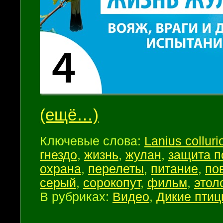
(ещё…)
Ключевые слова:
Lanius colluri
гнездо
,
жизнь
,
жулан
,
защита п
охрана
,
перелеты
,
питание
,
по
серый
,
сорокопут
,
фильм
,
этол
В рубриках:
Видео
,
Дикие пти