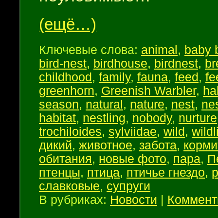
(ещё…)
Ключевые слова:
animal
,
baby 
bird-nest
,
birdhouse
,
birdnest
,
br
childhood
,
family
,
fauna
,
feed
,
fe
greenhorn
,
Greenish Warbler
,
ha
season
,
natural
,
nature
,
nest
,
ne
habitat
,
nestling
,
nobody
,
nurture
trochiloides
,
sylviidae
,
wild
,
wildl
дикий
,
животное
,
забота
,
корми
обитания
,
новые фото
,
пара
,
П
птенцы
,
птица
,
птичье гнездо
,
славковые
,
супруги
В рубриках:
Новости
|
Коммент