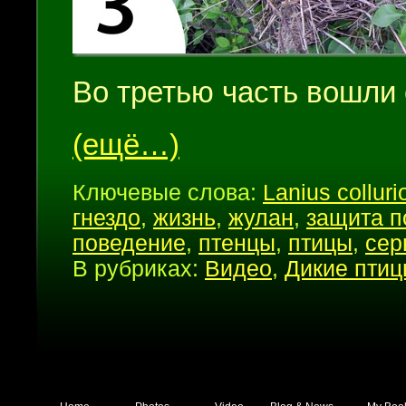
Во третью часть вошли
(ещё…)
Ключевые слова:
Lanius colluri
гнездо
,
жизнь
,
жулан
,
защита п
поведение
,
птенцы
,
птицы
,
сер
В рубриках:
Видео
,
Дикие пти