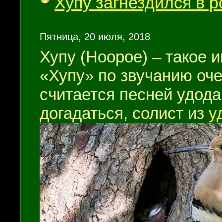
Хупу загнездился в 
Пятница, 20 июля, 2018
Хупу (Hoopoe) – такое 
«Хупу» по звучанию оче
считается песней удода
догадаться, солист из
у