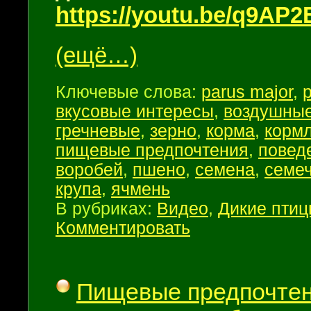
https://youtu.be/q9AP
(ещё…)
Ключевые слова:
parus major
,
вкусовые интересы
,
воздушные
гречневые
,
зерно
,
корма
,
корм
пищевые предпочтения
,
повед
воробей
,
пшено
,
семена
,
семеч
крупа
,
ячмень
В рубриках:
Видео
,
Дикие пти
Комментировать
Пищевые предпочтен