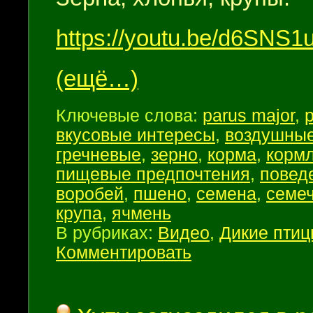
https://youtu.be/d6SNS
(ещё…)
Ключевые слова:
parus major
,
вкусовые интересы
,
воздушные
гречневые
,
зерно
,
корма
,
корм
пищевые предпочтения
,
повед
воробей
,
пшено
,
семена
,
семеч
крупа
,
ячмень
В рубриках:
Видео
,
Дикие пти
Комментировать