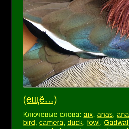
(ещё…)
Ключевые слова:
aix
,
anas
,
ana
bird
,
camera
,
duck
,
fowl
,
Gadwal