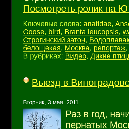
Посмотреть ролик на Ю
Ключевые слова:
anatidae
,
Anse
Goose
,
bird
,
Branta leucopsis
,
w
Строгинский затон
,
Водоплава
белощекая
,
Москва
,
репортаж
В рубриках:
Видео
,
Дикие пти
Выезд в Виноградов
Вторник, 3 мая, 2011
Раз в год, нач
пернатых Мос