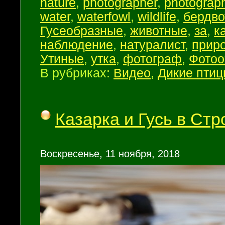
nature
,
photographer
,
photograp
water
,
waterfowl
,
wildlife
,
бердво
Гусеобразные
,
животные
,
за
,
к
наблюдение
,
натуралист
,
прир
Утиные
,
утка
,
фотограф
,
Фотоо
В рубриках:
Видео
,
Дикие пти
Казарка и Гусь в Ст
Воскресенье, 11 ноября, 2018