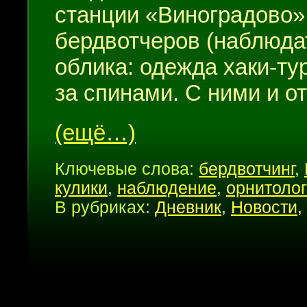
станции «Виноградово»
бердвотчеров (наблюдат
облика: одежда хаки-ту
за спинами. С ними и о
(ещё…)
Ключевые слова:
бердвотчинг
,
кулики
,
наблюдение
,
орнитоло
В рубриках:
Дневник
,
Новости
,