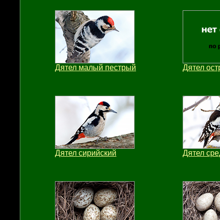
Дятел малый пестрый
Дятел ос
Дятел сирийский
Дятел сре