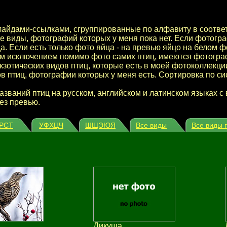
 слайдами-ссылками, сгруппированные по алфавиту в соотв
е виды, фотографий которых у меня пока нет. Если фотограф
да. Если есть только фото яйца - на превью яйцо на белом 
ким исключением помимо фото самих птиц, имеются фотогра
зотических видов птиц, которые есть в моей фотоколлекци
в птиц, фотографии которых у меня есть. Сортировка по 
названий птиц на русском, английском и латинском языках 
ез превью.
РСТ
УФХЦЧ
ШЩЭЮЯ
Все виды
Все виды 
Дикуша