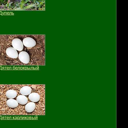
Дупель
Дятел белокрылый
Дятел карликовый