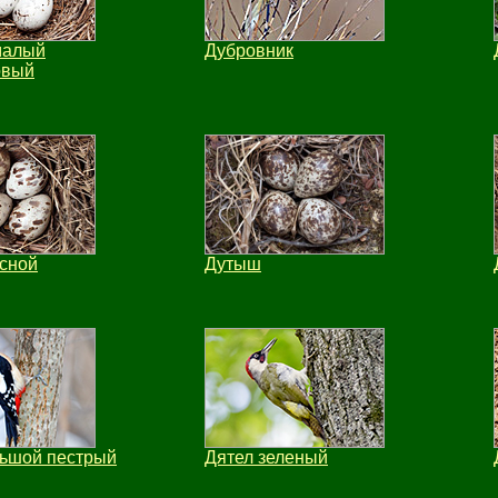
малый
Дубровник
овый
есной
Дутыш
льшой пестрый
Дятел зеленый