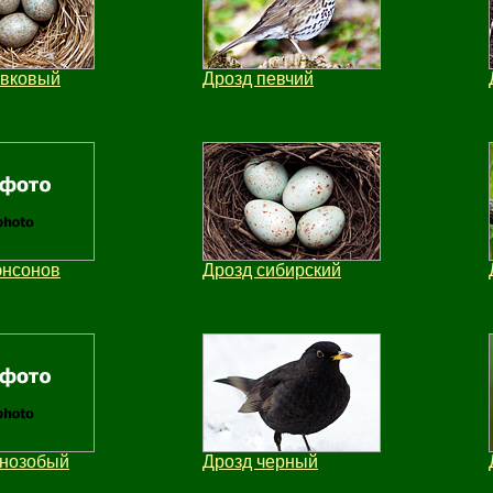
ивковый
Дрозд певчий
энсонов
Дрозд сибирский
рнозобый
Дрозд черный