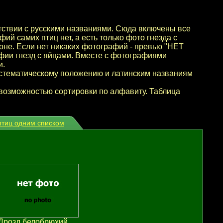
етствии с русскими названиями. Сюда включены все
ий самих птиц нет, а есть только фото гнезда с
фоне. Если нет никаких фотографий - превью "НЕТ
фии гнезд с яйцами. Вместе с фотографиями
и.
систематическому положению и латинским названиям
с возможностью сортировки по алфавиту. Таблица
птиц одним списком
Дрозд белобрюхий