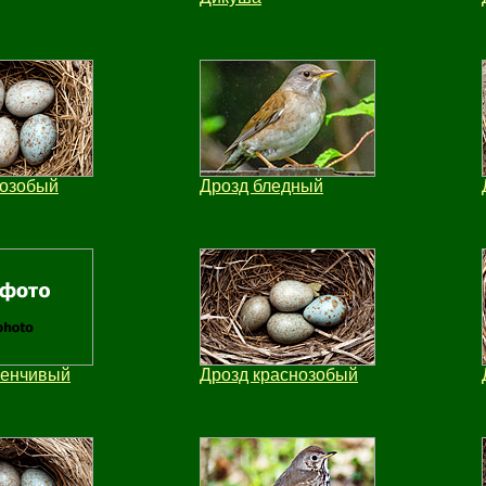
лозобый
Дрозд бледный
менчивый
Дрозд краснозобый