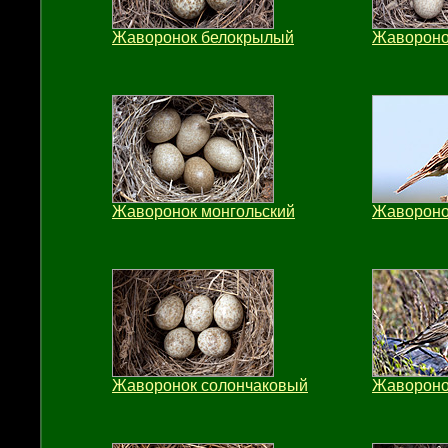
Жаворонок белокрылый
Жавороно
Жаворонок монгольский
Жавороно
Жаворонок солончаковый
Жавороно