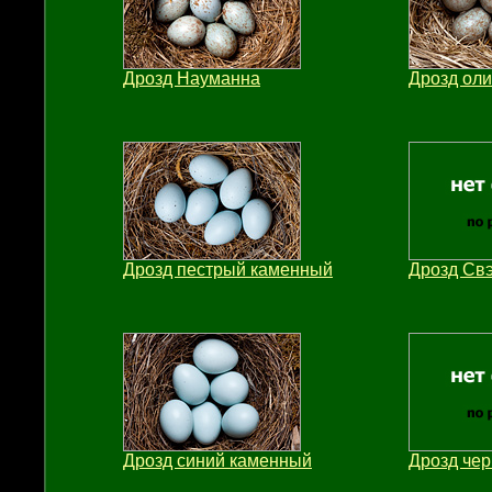
Дрозд Науманна
Дрозд ол
Дрозд пестрый каменный
Дрозд Св
Дрозд синий каменный
Дрозд че