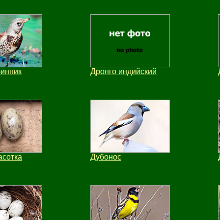
бинник
Дронго индийский
асотка
Дубонос