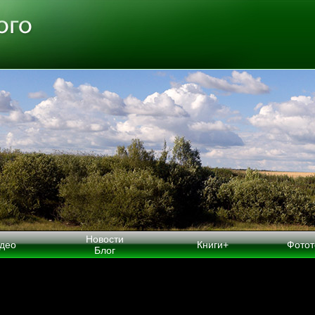
Новости
део
Книги+
Фотот
Блог