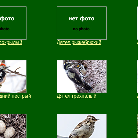
трокрылый
Дятел рыжебрюхий
дний пестрый
Дятел трехпалый