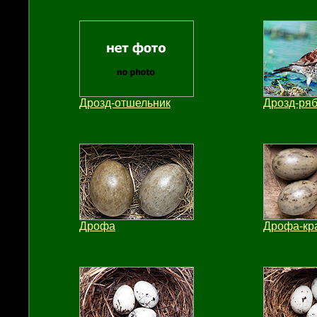
Дрозд-отшельник
Дрозд-ря
Дрофа
Дрофа-кр