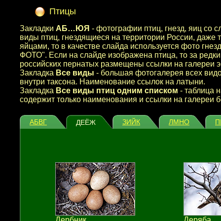
Птицы
Закладки
АБ…ЮЯ
- фотографии птиц, гнезд, яиц со
виды птиц, гнездящиеся на территории России, даже т
яйцами, то в качестве слайда используется фото гнез
ФОТО". Если на слайде изображена птица, то за ред
российских пернатых размещены ссылки на галереи эк
Закладка
Все виды
- большая фотогалерея всех видо
внутри таксона. Наименование ссылок на латыни.
Закладка
Все виды птиц одним списком
- таблица 
содержит только наименования и ссылки на галереи б
АБВГ
ЗИЙК
ЛМНО
П
ДЕЁЖ
Дербник
Деряба