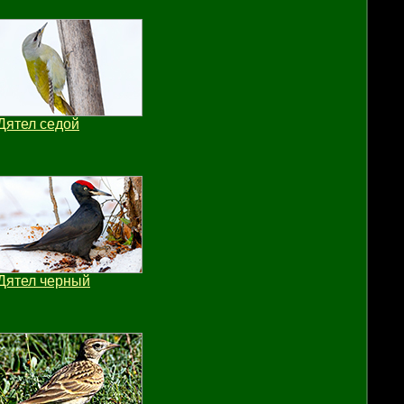
Дятел седой
Дятел черный