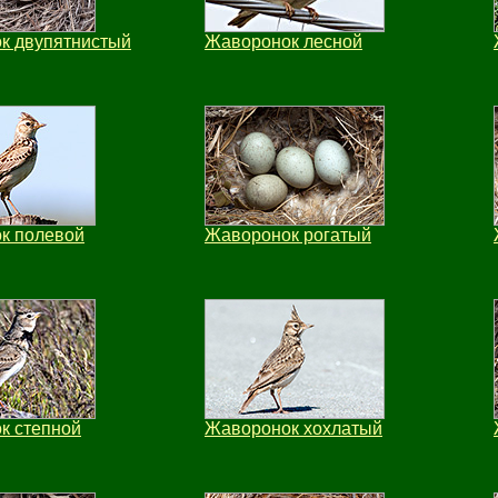
к двупятнистый
Жаворонок лесной
к полевой
Жаворонок рогатый
к степной
Жаворонок хохлатый