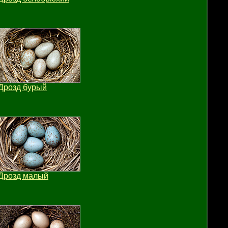
Дрозд бурый
Дрозд малый