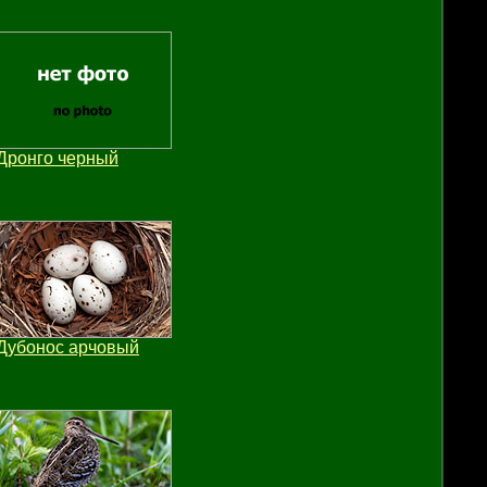
Дронго черный
Дубонос арчовый