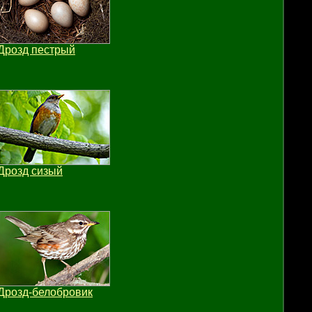
Дрозд пестрый
Дрозд сизый
Дрозд-белобровик