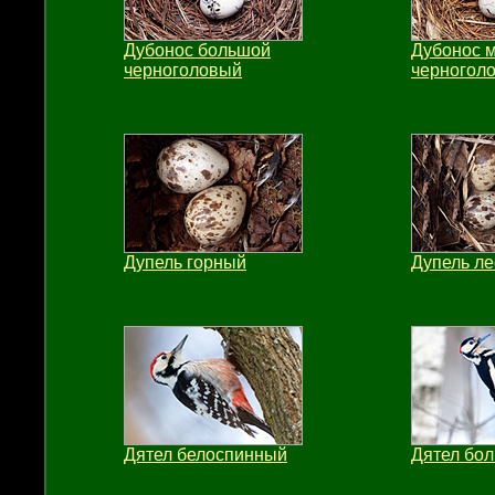
Дубонос большой
Дубонос 
черноголовый
черногол
Дупель горный
Дупель л
Дятел белоспинный
Дятел бо