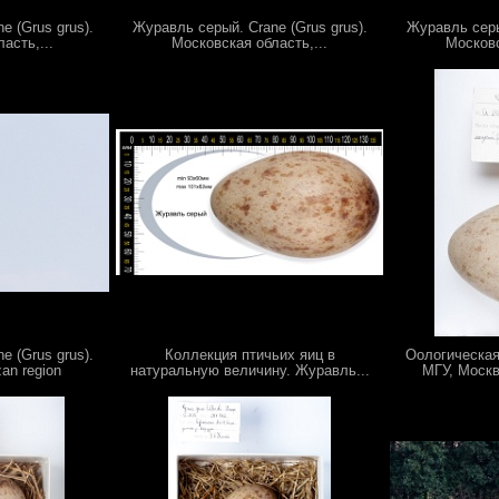
e (Grus grus).
Журавль серый. Crane (Grus grus).
Журавль серый
асть,...
Московская область,...
Московс
e (Grus grus).
Коллекция птичьих яиц в
Оологическая
an region
натуральную величину. Журавль...
МГУ, Москв