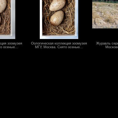
кция зоомузея
Оологическая коллекция зоомузея
Журавль серый
о осенью...
МГУ, Москва. Снято осенью...
Московс