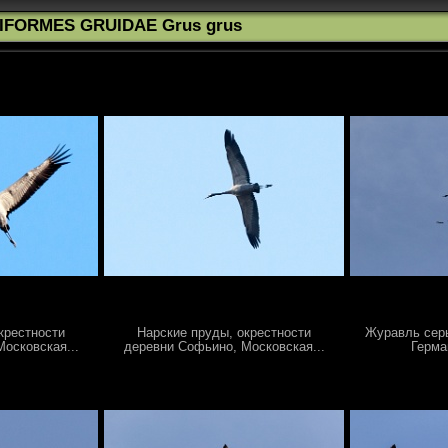
IFORMES GRUIDAE Grus grus
крестности
Нарские пруды, окрестности
Журавль серый
осковская...
деревни Софьино, Московская...
Герма