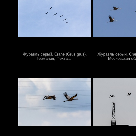
Журавль серый. Crane (Grus grus).
Журавль серый. Cran
Германия, Фехта....
Московская обл