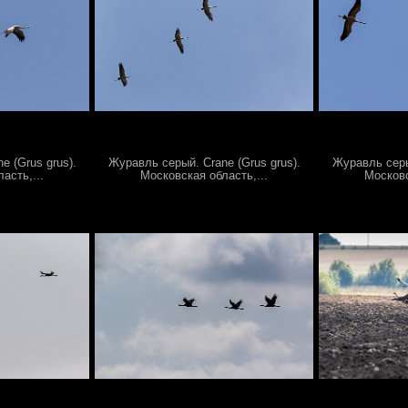
e (Grus grus).
Журавль серый. Crane (Grus grus).
Журавль серый
асть,...
Московская область,...
Московс