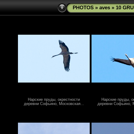
PHOTOS
»
aves
» 10 GRU
Нарские пруды, окрестности
Нарские пруды, о
деревни Софьино, Московская...
деревни Софьино, М