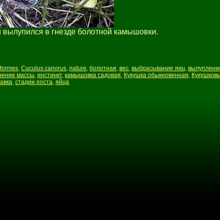
й вылупился в гнезде болотной камышовки.
iformes
,
Cuculus canorus
,
nature
,
болотная
,
вес
,
выбрасывание яиц
,
вылуплени
нение массы
,
инстинкт
,
камышовка садовая
,
Кукушка обыкновенная
,
Кукушков
авка
,
стадии роста
,
яйца