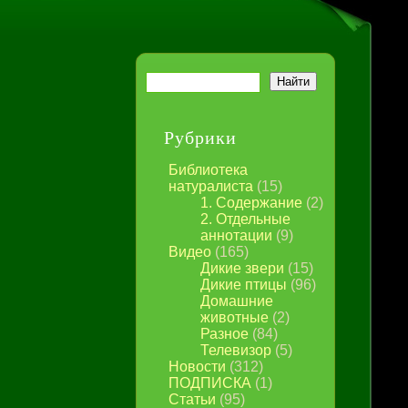
Рубрики
Библиотека
натуралиста
(15)
1. Содержание
(2)
2. Отдельные
аннотации
(9)
Видео
(165)
Дикие звери
(15)
Дикие птицы
(96)
Домашние
животные
(2)
Разное
(84)
Телевизор
(5)
Новости
(312)
ПОДПИСКА
(1)
Статьи
(95)