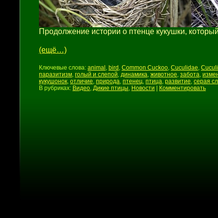
Продолжение истории о птенце кукушки, которы
(ещё…)
Ключевые слова:
animal
,
bird
,
Common Cuckoo
,
Cuculidae
,
Cucul
паразитизм
,
голый и слепой
,
динамика
,
животное
,
забота
,
изме
кукушонок
,
отличие
,
природа
,
птенец
,
птица
,
развитие
,
серая сл
В рубриках:
Видео
,
Дикие птицы
,
Новости
|
Комментировать