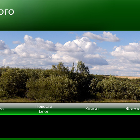
Новости
ео
Книги+
Фотот
Блог