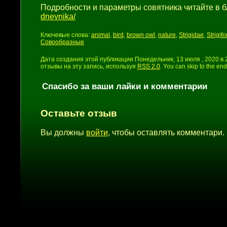
Подробности и параметры совятника читайте в б
dnevnika/
Ключевые слова:
animal
,
bird
,
brown owl
,
nature
,
Strigidae
,
Strigif
Совообразные
Дата создания этой публикации Понедельник, 13 июля , 2020 в
отзывы на эту запись, используя
RSS 2.0
. You can skip to the en
Спасибо за ваши лайки и комментарии
Оставьте отзыв
Вы должны
войти
, чтобы оставлять комментари.