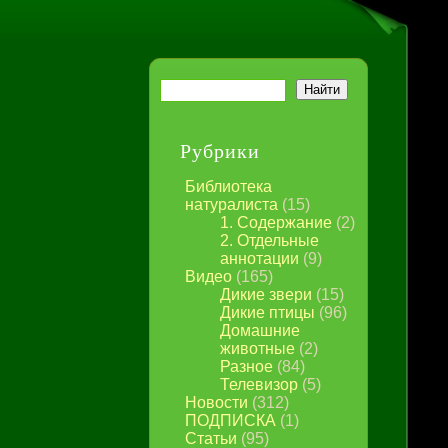
Рубрики
Библиотека
натуралиста
(15)
1. Содержание
(2)
2. Отдельные
аннотации
(9)
Видео
(165)
Дикие звери
(15)
Дикие птицы
(96)
Домашние
животные
(2)
Разное
(84)
Телевизор
(5)
Новости
(312)
ПОДПИСКА
(1)
Статьи
(95)