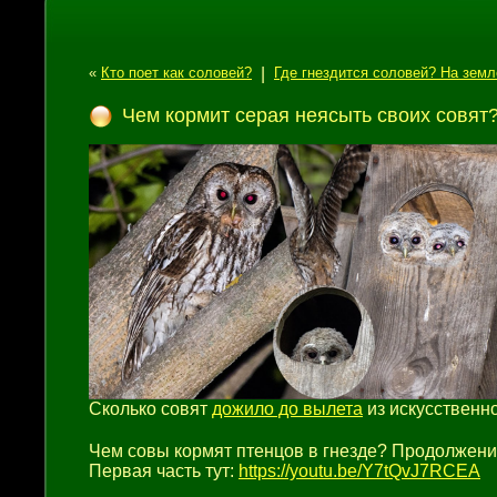
«
Кто поет как соловей?
|
Где гнездится соловей? На земл
Чем кормит серая неясыть своих совя
Сколько совят
дожило до вылета
из искусственн
Чем совы кормят птенцов в гнезде? Продолжение
Первая часть тут:
https://youtu.be/Y7tQvJ7RCEA