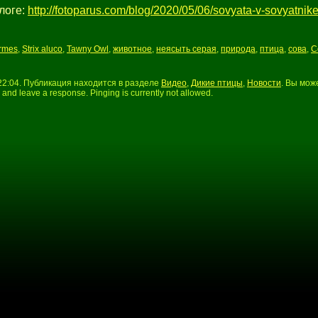
логе:
http://fotoparus.com/blog/2020/05/06/sovyata-v-sovyatnik
ormes
,
Strix aluco
,
Tawny Owl
,
животное
,
неясыть серая
,
природа
,
птица
,
сова
,
С
 22:04. Публикация находится в разделе
Видео
,
Дикие птицы
,
Новости
. Вы мож
d and leave a response. Pinging is currently not allowed.