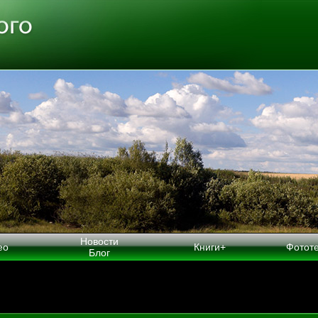
Новости
ео
Книги+
Фотот
Блог