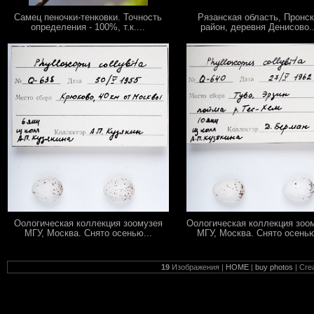
Самец пеночки-тенковки. Точность
Рязанская область, Пронс
определения - 100%, т.к....
район, деревня Денисово..
Оологическая коллекция зоомузея
Оологическая коллекция зоо
МГУ, Москва. Снято осенью...
МГУ, Москва. Снято осенью
19
Изображения |
HOME
|
buy photos
| Cre