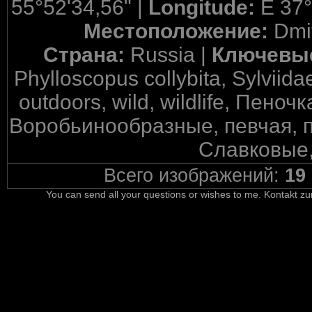
55°52'34,56" |
Longitude:
E 37°
Местоположение:
Dmi
Страна:
Russia |
Ключевы
Phylloscopus collybita, Sylviidae
outdoors, wild, wildlife, Пено
Воробьинообразные, певчая, п
Славковые,
Всего изображений:
19
You can send all your questions or wishes to me. Kontakt zu