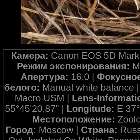
Камера:
Canon EOS 5D Mark 
Режим экспонирования:
M
Апертура:
16.0 |
Фокусное
белого:
Manual white balance 
Macro USM |
Lens-Informati
55°45'20,87" |
Longitude:
E 37°
Местоположение:
Zool
Город:
Moscow |
Страна:
Russ