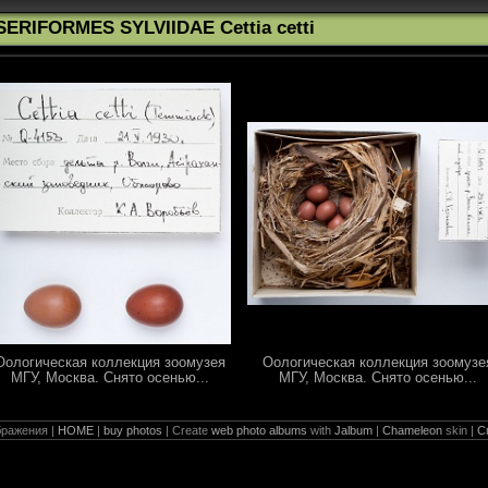
SERIFORMES SYLVIIDAE Cettia cetti
Оологическая коллекция зоомузея
Оологическая коллекция зоомузе
МГУ, Москва. Снято осенью...
МГУ, Москва. Снято осенью...
ражения |
HOME
|
buy photos
| Create
web photo albums
with
Jalbum
|
Chameleon
skin |
С