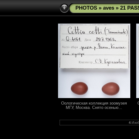
PHOTOS
»
aves
» 21 PAS
Оологическая коллекция зоомузея
МГУ, Москва. Снято осенью...
4
Изоб