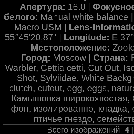
Апертура:
16.0 |
Фокусное
белого:
Manual white balance 
Macro USM |
Lens-Informati
55°45'20,87" |
Longitude:
E 37°
Местоположение:
Zool
Город:
Moscow |
Страна:
Warbler, Cettia cetti, Cut Out, 
Shot, Sylviidae, White Backgr
clutch, cutout, egg, eggs, nat
Камышовка широкохвостая, 
фон, изолированно, кладка,
птичье гнездо, семейст
Всего изображений:
4