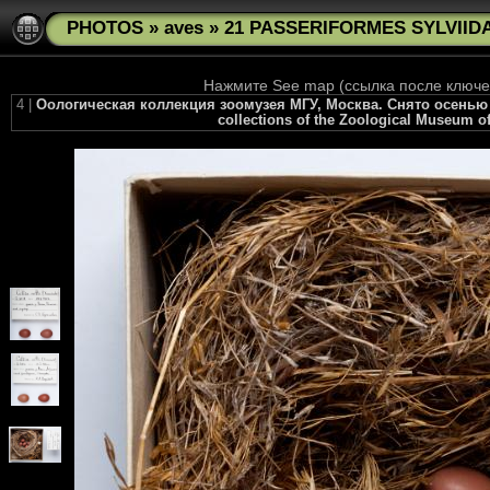
PHOTOS
»
aves
»
21 PASSERIFORMES SYLVIIDAE 
Нажмите See map (ссылка после ключев
4 |
Оологическая коллекция зоомузея МГУ, Москва. Снято осенью 2010
collections of the Zoological Museum of