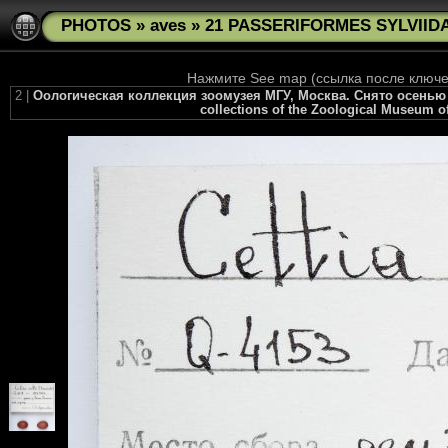
PHOTOS
»
aves
»
21 PASSERIFORMES SYLVIIDAE 
Нажмите See map (ссылка после ключев
2 |
Оологическая коллекция зоомузея МГУ, Москва. Снято осенью 2010
collections of the Zoological Museum of