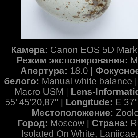
Камера:
Canon EOS 5D Mark 
Режим экспонирования:
M
Апертура:
18.0 |
Фокусное
белого:
Manual white balance 
Macro USM |
Lens-Informati
55°45'20,87" |
Longitude:
E 37°
Местоположение:
Zool
Город:
Moscow |
Страна:
R
Isolated On White, Laniidae