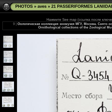
PHOTOS
»
aves
»
21 PASSERIFORMES LANIIDAE
Нажмите See map (ссылка после ключев
9 |
Оологическая коллекция зоомузея МГУ, Москва. Снято осе
Ornithological collections of the Zoological M