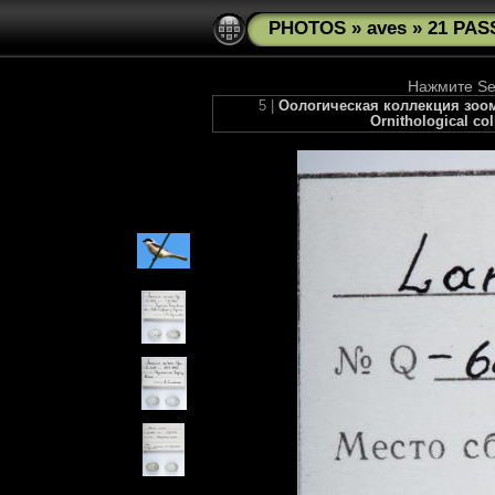
PHOTOS
»
aves
»
21 PAS
Нажмите See
5 |
Оологическая коллекция зоому
Ornithological co