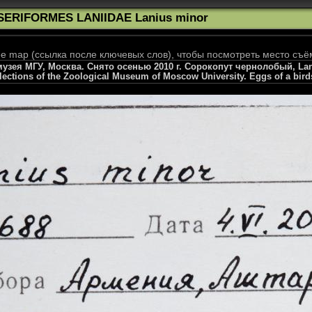
SERIFORMES LANIIDAE Lanius minor
 map (ссылка после ключевых слов), чтобы посмотреть место съё
зея МГУ, Москва. Снято осенью 2010 г. Сорокопут чернолобый, Laniu
llections of the Zoological Museum of Moscow University. Eggs of a bird