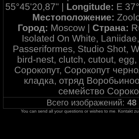
55°45'20,87" |
Longitude:
E 37°
Местоположение:
Zool
Город:
Moscow |
Страна:
R
Isolated On White, Laniidae
Passeriformes, Studio Shot, W
bird-nest, clutch, cutout, egg
Сорокопут, Сорокопут черн
кладка, отряд Воробьиноо
семейство Сороко
Всего изображений:
48
You can send all your questions or wishes to me. Kontakt zu