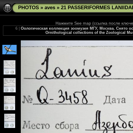
PHOTOS
»
aves
»
21 PASSERIFORMES LANIIDAE
Нажмите See map (ссылка после ключев
6 |
Оологическая коллекция зоомузея МГУ, Москва. Снято осе
Ornithological collections of the Zoological M