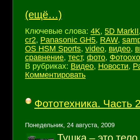
(ещё…)
Ключевые слова:
4K
,
5D MarkII
cr2
,
Panasonic GH5
,
RAW
,
samp
OS HSM Sports
,
video
,
видео
,
в
сравнение
,
тест
,
фото
,
Фотоохо
В рубриках:
Видео
,
Новости
,
Р
Комментировать
Фототехника. Часть 
Понедельник, 24 августа, 2009
Тушка – это тело