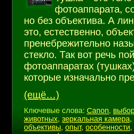
фотоаппарата, с
но без объектива. А лин
это, естественно, объек
пренебрежительно наз
стекло. Так вот речь п
фотоаппаратах (тушках)
которые изначально пре
(ещё…)
Ключевые слова:
Canon
,
выбор
животных
,
зеркальная камера
,
объективы
,
опыт
,
особенности