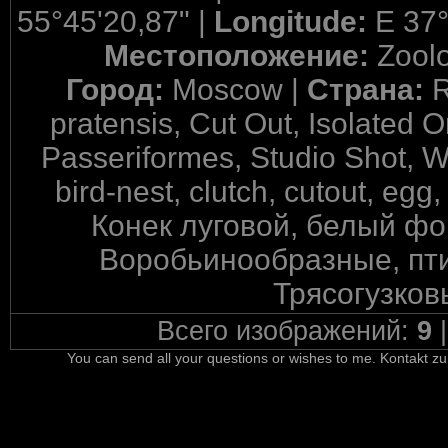
55°45'20,87" |
Longitude:
E 37°
Местоположение:
Zool
Город:
Moscow |
Страна:
R
pratensis, Cut Out, Isolated 
Passeriformes, Studio Shot, W
bird-nest, clutch, cutout, egg
Конек луговой, белый фо
Воробьинообразные, пти
Трясогузков
Всего изображений:
9
You can send all your questions or wishes to me. Kontakt zu