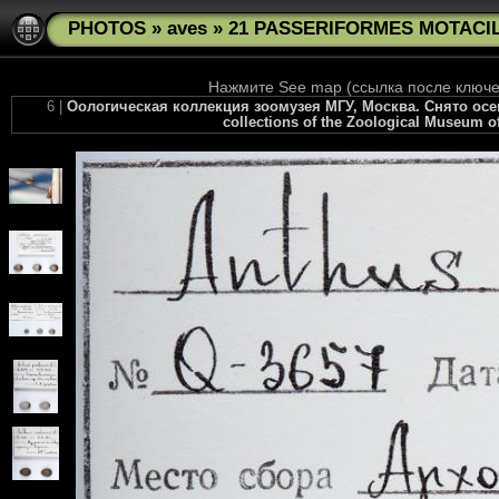
PHOTOS
»
aves
»
21 PASSERIFORMES MOTACILL
Нажмите See map (ссылка после ключев
6 |
Оологическая коллекция зоомузея МГУ, Москва. Снято осенью
collections of the Zoological Museum of