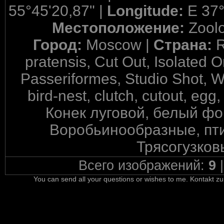
55°45'20,87" |
Longitude:
E 37°
Местоположение:
Zool
Город:
Moscow |
Страна:
R
pratensis, Cut Out, Isolated 
Passeriformes, Studio Shot, W
bird-nest, clutch, cutout, egg
Конек луговой, белый фо
Воробьинообразные, пти
Трясогузков
Всего изображений:
9
You can send all your questions or wishes to me. Kontakt zu