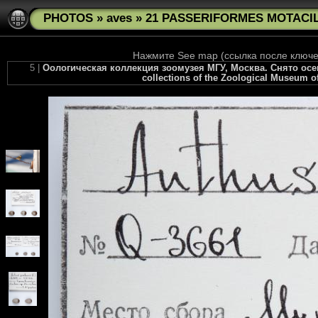
PHOTOS
»
aves
»
21 PASSERIFORMES MOTACILL
Нажмите See map (ссылка после ключев
5 |
Оологическая коллекция зоомузея МГУ, Москва. Снято осенью
collections of the Zoological Museum of