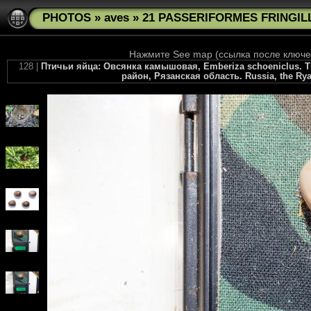
PHOTOS
»
aves
»
21 PASSERIFORMES FRINGILL
Нажмите See map (ссылка после ключев
128 |
Птичьи яйца: Овсянка камышовая, Emberiza schoeniclus. The 
район, Рязанская область. Russia, the Ryaz