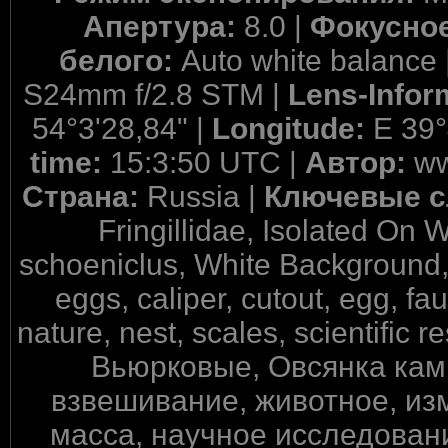
Апертура:
8.0 |
Фокусное
белого:
Auto white balance 
S24mm f/2.8 STM |
Lens-Infor
54°3'28,84" |
Longitude:
E 39°
time:
15:3:50 UTC |
Автор:
ww
Страна:
Russia |
Ключевые с
Fringillidae, Isolated On
schoeniclus, White Background, a
eggs, caliper, cutout, egg, f
nature, nest, scales, scientific r
Вьюрковые, Овсянка кам
взвешивание, животное, из
масса, научное исследовани