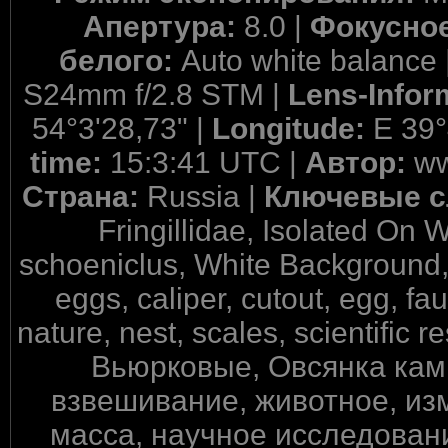
Апертура:
8.0 |
Фокусное
белого:
Auto white balance 
S24mm f/2.8 STM |
Lens-Infor
54°3'28,73" |
Longitude:
E 39°
time:
15:3:41 UTC |
Автор:
ww
Страна:
Russia |
Ключевые с
Fringillidae, Isolated On
schoeniclus, White Background, a
eggs, caliper, cutout, egg, f
nature, nest, scales, scientific r
Вьюрковые, Овсянка кам
взвешивание, животное, из
масса, научное исследовани