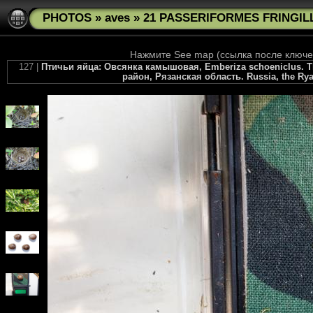
PHOTOS
»
aves
»
21 PASSERIFORMES FRINGILL
Нажмите See map (ссылка после ключев
127 |
Птичьи яйца: Овсянка камышовая, Emberiza schoeniclus. The 
район, Рязанская область. Russia, the Ryaz