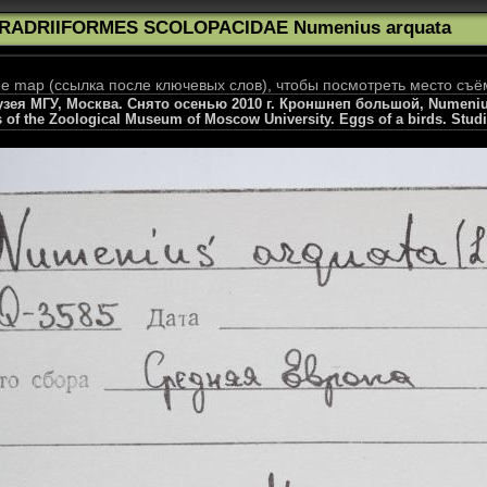
RADRIIFORMES SCOLOPACIDAE Numenius arquata
 map (ссылка после ключевых слов), чтобы посмотреть место съё
ея МГУ, Москва. Снято осенью 2010 г. Кроншнеп большой, Numenius a
s of the Zoological Museum of Moscow University. Eggs of a birds. Stud