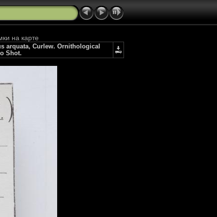
мки на карте
rquata, Curlew. Ornithological
io Shot.