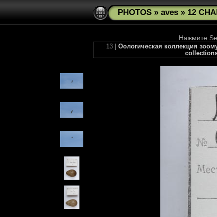
PHOTOS
»
aves
»
12 CHA
Нажмите See
13 |
Оологическая коллекция зоомуз
collection