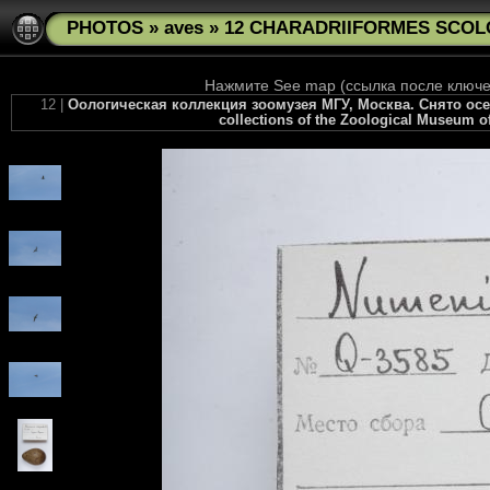
PHOTOS
»
aves
»
12 CHARADRIIFORMES SCOLO
Нажмите See map (ссылка после ключев
12 |
Оологическая коллекция зоомузея МГУ, Москва. Снято осен
collections of the Zoological Museum of