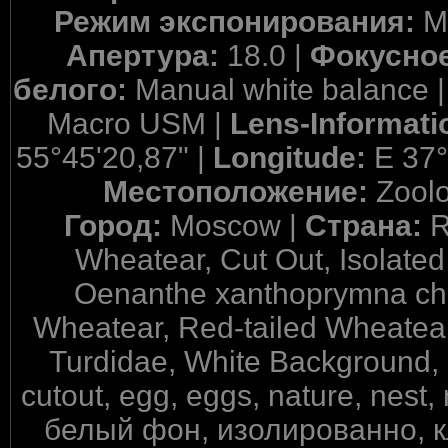
Режим экспонирования:
M
Апертура:
18.0 |
Фокусное
белого:
Manual white balance 
Macro USM |
Lens-Informati
55°45'20,87" |
Longitude:
E 37°
Местоположение:
Zool
Город:
Moscow |
Страна:
R
Wheatear, Cut Out, Isolate
Oenanthe xanthoprymna chr
Wheatear, Red-tailed Wheatear
Turdidae, White Background, an
cutout, egg, eggs, nature, nest
белый фон, изолированно, 