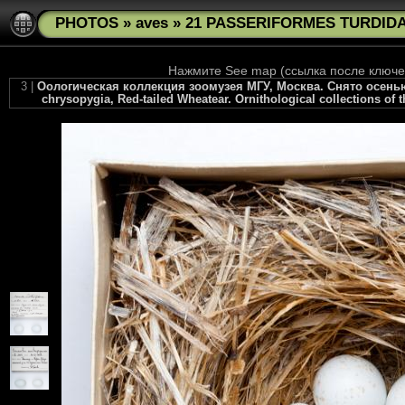
PHOTOS
»
aves
»
21 PASSERIFORMES TURDIDAE
Нажмите See map (ссылка после ключев
3 |
Оологическая коллекция зоомузея МГУ, Москва. Снято осенью 
chrysopygia, Red-tailed Wheatear. Ornithological collections of