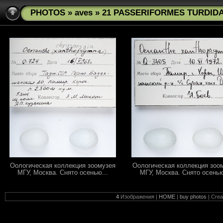
PHOTOS
»
aves
» 21 PASSERIFORMES TURDIDAE
Оологическая коллекция зоомузея
Оологическая коллекция зоо
МГУ, Москва. Снято осенью...
МГУ, Москва. Снято осенью
4
Изображения |
HOME
|
buy photos
| Cre