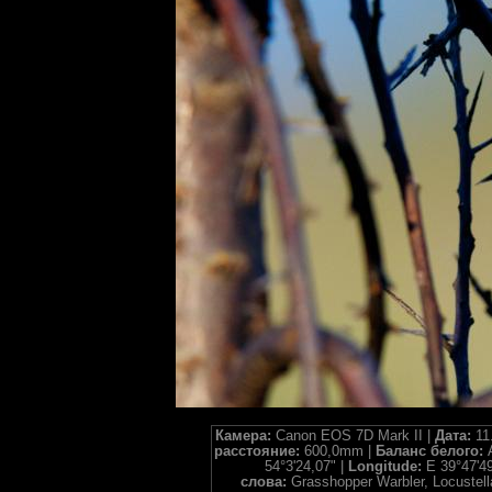
Камера:
Canon EOS 7D Mark II |
Дата:
11
расстояние:
600,0mm |
Баланс белого:
54°3'24,07" |
Longitude:
E 39°47'49
слова:
Grasshopper Warbler, Locustella