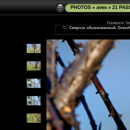
PHOTOS
»
aves
»
21 PAS
Нажмите See
70 |
Сверчок обыкновенный. Grassho