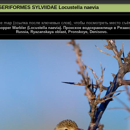
SERIFORMES SYLVIIDAE Locustella naevia
 map (ссылка после ключевых слов), чтобы посмотреть место съё
pper Warbler (Locustella naevia). Пронское водохранилище в Рязан
Russia, Ryazanskaya oblast, Pronskoye, Denisovo.