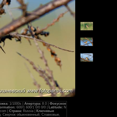
ржка:
1/1000s |
Апертура:
8.0 |
Фокусное
formation:
600/1 600/1 0/0 0/0 |
Latitude:
N
.com |
Страна:
Russia |
Ключевые
, twig, Сверчок обыкновенный, Славковые,