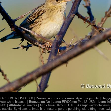
.06.18 19:37 |
ISO:
800 |
Режим экспонирования:
Aperture priority |
Выде
Auto white balance |
Вспышка:
No |
Lens:
EF600mm f/4L IS USM |
Lens-In
,43" |
Altitude:
98 metres |
GPS time:
16:50:3 UTC |
Автор:
www.fotoparus
 naevia, Sylviidae, animal, bird, nature, perch, perching, sit, sitting, tree