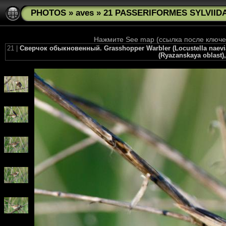
PHOTOS
»
aves
»
21 PASSERIFORMES SYLVIIDAE
Нажмите See map (ссылка после ключев
21 |
Сверчок обыкновенный. Grasshopper Warbler (Locustella naevia
(Ryazanskaya oblast),