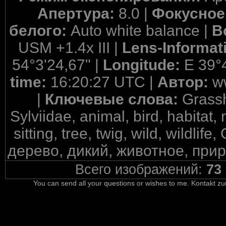
Апертура:
8.0 |
Фокусное
белого:
Auto white balance |
В
USM +1.4x III |
Lens-Informat
54°3'24,67" |
Longitude:
E 39°
time:
16:20:27 UTC |
Автор:
w
|
Ключевые слова:
Grassh
Sylviidae, animal, bird, habitat,
sitting, tree, twig, wild, wild
дерево, дикий, животное, прир
Всего изображений:
73
You can send all your questions or wishes to me. Kontakt zu