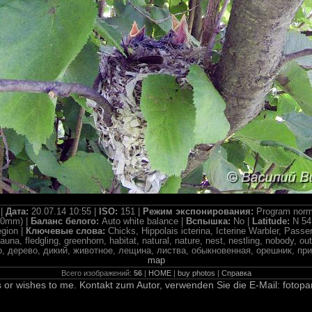
 |
Дата:
20.07.14 10:55 |
ISO:
151 |
Режим экспонирования:
Program norm
.0mm) |
Баланс белого:
Auto white balance |
Вспышка:
No |
Latitude:
N 54
egion |
Ключевые слова:
Chicks, Hippolais icterina, Icterine Warbler, Passer
fauna, fledgling, greenhorn, habitat, natural, nature, nest, nestling, nobody, 
 дерево, дикий, животное, лещина, листва, обыкновенная, орешник, прир
map
Всего изображений:
56
|
HOME
|
buy photos
|
Справка
 or wishes to me. Kontakt zum Autor, verwenden Sie die E-Mail: fotopa