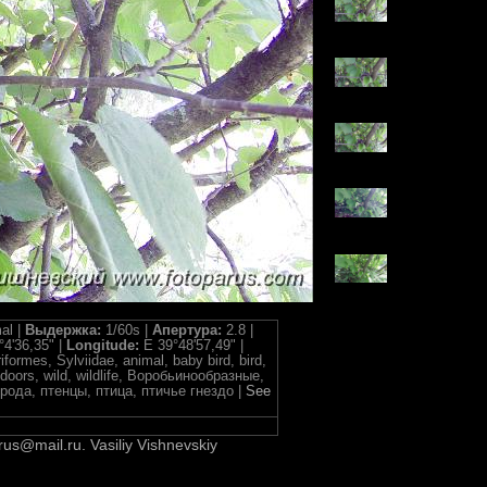
al |
Выдержка:
1/60s |
Апертура:
2.8 |
°4'36,35" |
Longitude:
E 39°48'57,49" |
iformes, Sylviidae, animal, baby bird, bird,
outdoors, wild, wildlife, Воробьинообразные,
ода, птенцы, птица, птичье гнездо |
See
rus@mail.ru. Vasiliy Vishnevskiy