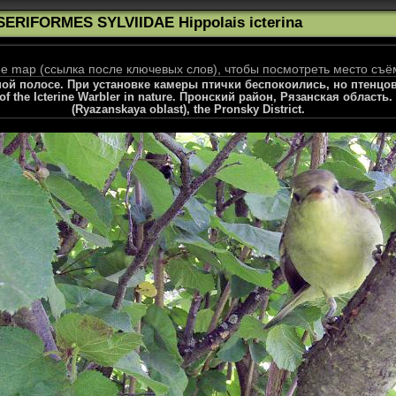
SERIFORMES SYLVIIDAE Hippolais icterina
 map (ссылка после ключевых слов), чтобы посмотреть место съё
ной полосе. При установке камеры птички беспокоились, но птенцо
t of the Icterine Warbler in nature. Пронский район, Рязанская область.
(Ryazanskaya oblast), the Pronsky District.