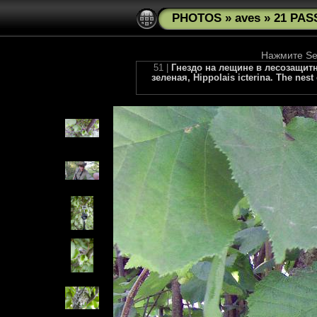
PHOTOS
»
aves
»
21 PAS
Нажмите See
51 |
Гнездо на лещине в лесозащит
зеленая, Hippolais icterina. The nes