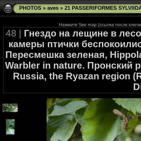
PHOTOS
»
aves
»
21 PASSERIFORMES SYLVIIDAE 
Нажмите See map (ссылка после ключев
48 |
Гнездо на лещине в лес
камеры птички беспокоились
Пересмешка зеленая, Hippolais
Warbler in nature. Пронский 
Russia, the Ryazan region (
Di