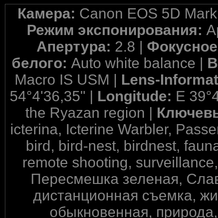
Камера:
Canon EOS 5D Mark 
Режим экспонирования:
A
Апертура:
2.8 |
Фокусное
белого:
Auto white balance |
В
Macro IS USM |
Lens-Informa
54°4'36,35" |
Longitude:
E 39°4
the Ryazan region |
Ключев
icterina, Icterine Warbler, Pass
bird, bird-nest, birdnest, faun
remote shooting, surveillance
Пересмешка зеленая, Слав
дистанционная съемка, жи
обыкновенная, природа, 