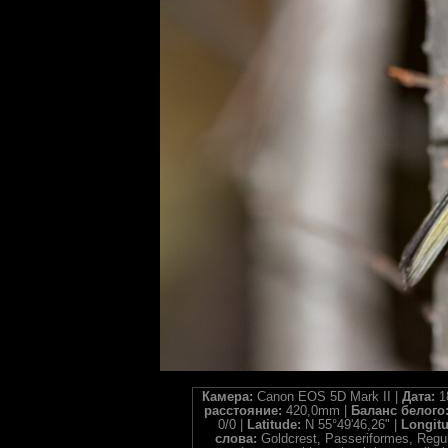
Камера:
Canon EOS 5D Mark II |
Дата:
1
расстояние:
420,0mm |
Баланс белого
0/0 |
Latitude:
N 55°49'46,26" |
Longit
слова:
Goldcrest, Passeriformes, Regulid