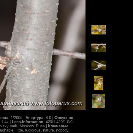
ржка:
1/200s |
Апертура:
8.0 |
Фокусное
1.4x |
Lens-Information:
420/1 420/1 0/0
evsky park, Moscow. Russ |
Ключевые
ghable, little, ludicrous, nature, nobody,