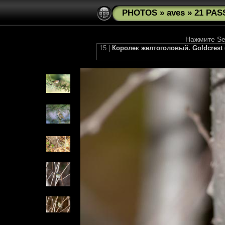
PHOTOS
»
aves
»
21 PAS
Нажмите See
15 |
Королек желтоголовый. Goldcrest (R