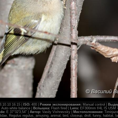
8.10.10 16:15 |
ISO:
400 |
Режим экспонирования:
Manual control |
Выде
:
Auto white balance |
Вспышка:
Flash fired |
Lens:
EF300mm f/4L IS USM +
ude:
E 37°32'3,54" |
Автор:
Vasily Vishnevsky |
Местоположение:
Timirjaz
ae, Regulus regulus, amusing, animal, bird, closeup, droll, funny, habitat, lau