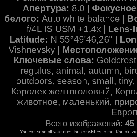
Апертура:
8.0 |
Фокусное
белого:
Auto white balance |
В
f/4L IS USM +1.4x |
Lens-I
Latitude:
N 55°49'46,26" |
Lon
Vishnevsky |
Местоположени
Ключевые слова:
Goldcrest
regulus, animal, autumn, bird, 
outdoors, season, small, tiny
Королек желтоголовый, Корол
животное, маленький, прир
Европ
Всего изображений:
45
You can send all your questions or wishes to me. Kontakt zu