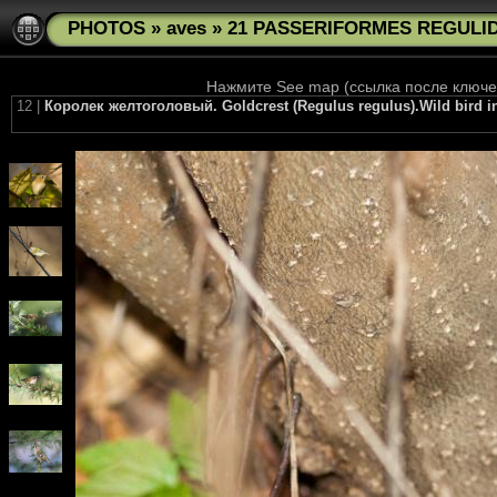
PHOTOS
»
aves
»
21 PASSERIFORMES REGULIDA
Нажмите See map (ссылка после ключев
12 |
Королек желтоголовый. Goldcrest (Regulus regulus).Wild bird i