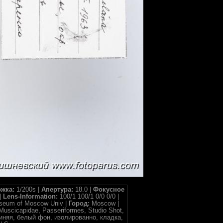
жка:
1/200s |
Апертура:
18.0 |
Фокусное
|
Lens-Information:
100/1 100/1 0/0 0/0 |
useum of Moscow Univ |
Город:
Moscow |
 Muscicapidae, Passeriformes, Studio Shot,
ка синяя, белый фон, изолированно, кладка,