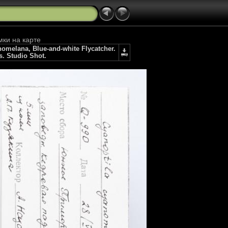
мки на карте
melana, Blue-and-white Flycatcher.
s. Studio Shot.