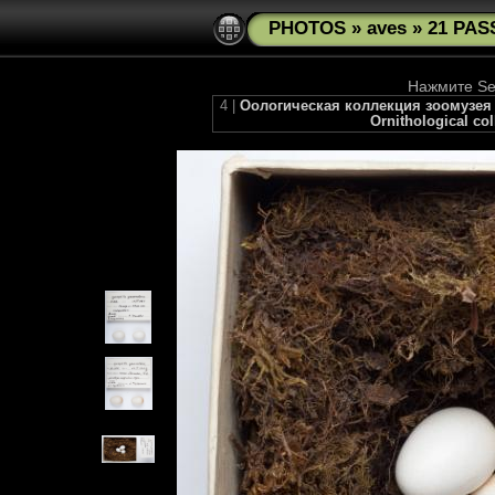
PHOTOS
»
aves
»
21 PAS
Нажмите See
4 |
Оологическая коллекция зоомузея М
Ornithological co