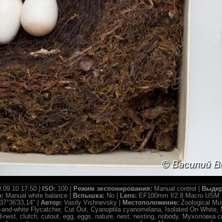
.09.10 17:50 |
ISO:
100 |
Режим экспонирования:
Manual control |
Выдер
о:
Manual white balance |
Вспышка:
No |
Lens:
EF100mm f/2.8 Macro USM 
37°36'33,14" |
Автор:
Vasily Vishnevsky |
Местоположение:
Zoological M
-and-white Flycatcher, Cut Out, Cyanoptila cyanomelana, Isolated On White,
rd-nest, clutch, cutout, egg, eggs, nature, nest, nesting, nobody, Мухолов