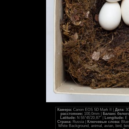
Камера:
Canon EOS 5D Mark II |
Дата:
30
расстояние:
100,0mm |
Баланс белог
Latitude:
N 55°45'20,87" |
Longitude:
E 
Страна:
Russia |
Ключевые слова:
Blue
White Background, animal, avian, bird, bi