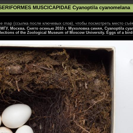
SERIFORMES MUSCICAPIDAE Cyanoptila cyanomelana
 map (ссылка после ключевых слов), чтобы посмотреть место съё
ГУ, Москва. Снято осенью 2010 г. Мухоловка синяя, Cyanoptila cyano
llections of the Zoological Museum of Moscow University. Eggs of a bird