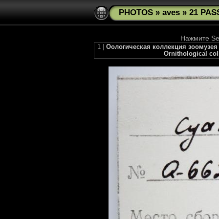
PHOTOS
»
aves
»
21 PAS
Нажмите See
1 |
Оологическая коллекция зоомузея М
Ornithological co