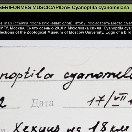
SERIFORMES MUSCICAPIDAE Cyanoptila cyanomelana
 map (ссылка после ключевых слов), чтобы посмотреть место съё
ГУ, Москва. Снято осенью 2010 г. Мухоловка синяя, Cyanoptila cyano
llections of the Zoological Museum of Moscow University. Eggs of a bird