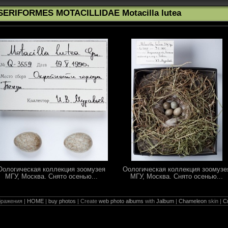
SERIFORMES MOTACILLIDAE Motacilla lutea
Оологическая коллекция зоомузея
Оологическая коллекция зоомузе
МГУ, Москва. Снято осенью...
МГУ, Москва. Снято осенью...
ражения |
HOME
|
buy photos
| Create
web photo albums
with
Jalbum
|
Chameleon
skin |
С