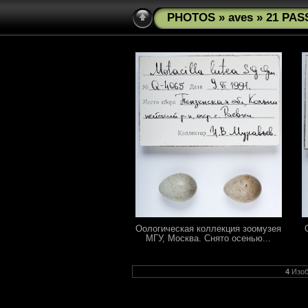
PHOTOS
»
aves
» 21 PAS
Оологическая коллекция зоомузея
МГУ, Москва. Снято осенью...
4
Изоб